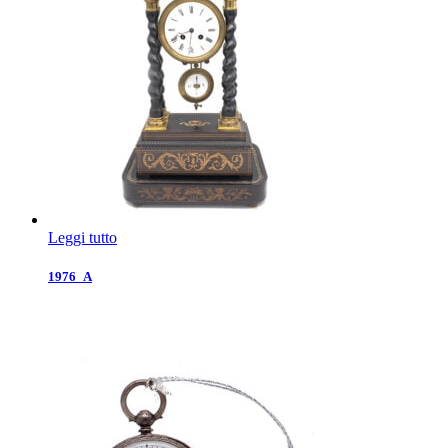
Leggi tutto
1976_A