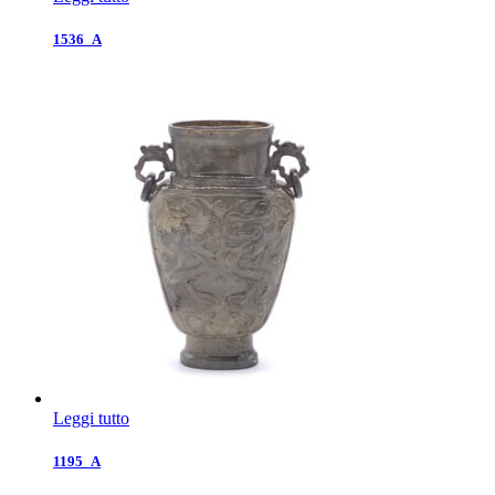
1536_A
Leggi tutto
1195_A