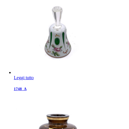
Leggi tutto
1748_A