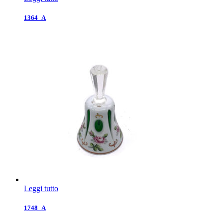
1364_A
Leggi tutto
1748_A